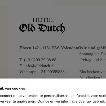
Haven 142 - 1131 EW, Volendam
Wir sind geöff
Sonntag bis Do
Freitag und Sa
T.
(+31)299 39 98 88
E.
info@olddutch.nl
Whatsapp.
+31299399888
Einchecken von
Auschecken bis
ik van cookies
ontent en advertenties te personaliseren, om functies voor soci
erkeer te analyseren. Ook delen we informatie over uw gebruik 