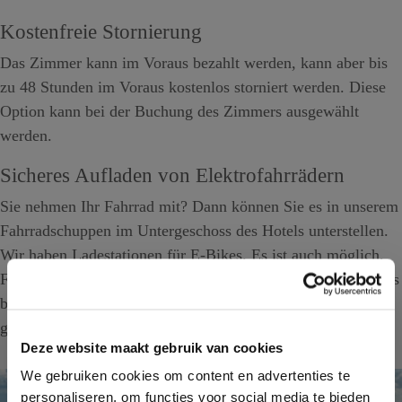
Kostenfreie Stornierung
Das Zimmer kann im Voraus bezahlt werden, kann aber bis
zu 48 Stunden im Voraus kostenlos storniert werden. Diese
Option kann bei der Buchung des Zimmers ausgewählt
werden.
Sicheres Aufladen von Elektrofahrrädern
Sie nehmen Ihr Fahrrad mit? Dann können Sie es in unserem
Fahrradschuppen im Untergeschoss des Hotels unterstellen.
Wir haben Ladestationen für E-Bikes. Es ist auch möglich,
Fahrräder bei uns in der Nähe zu mieten, bitte geben Sie dies
bei der Buchung an. Der Fahrradkeller ist von 8-22 Uhr
geöffnet.
Deze website maakt gebruik van cookies
We gebruiken cookies om content en advertenties te
personaliseren, om functies voor social media te bieden