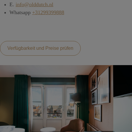
E.
info@olddutch.nl
Whatsapp
+31299399888
Verfügbarkeit und Preise prüfen