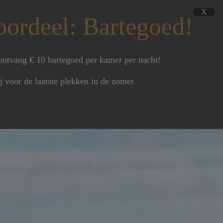
X
oordeel: Bartegoed!
ontvang € 10 bartegoed per kamer per nacht!
ij voor de laatste plekken in de zomer.