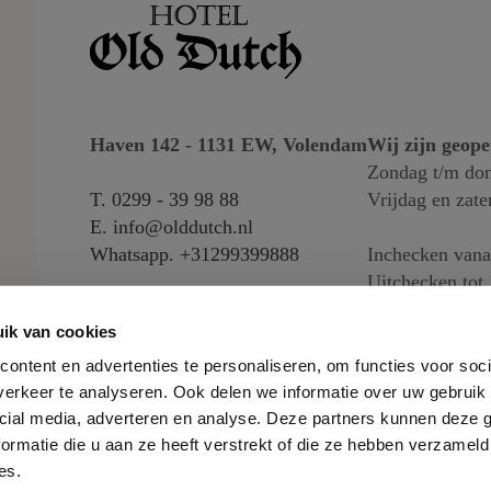
Haven 142 - 1131 EW, Volendam
Wij zijn geop
Zondag t/m don
Vrijdag en zate
T.
0299 - 39 98 88
E.
info@olddutch.nl
Whatsapp.
+31299399888
Inchecken vana
Uitchecken tot 
ik van cookies
ontent en advertenties te personaliseren, om functies voor soci
erkeer te analyseren. Ook delen we informatie over uw gebruik 
cial media, adverteren en analyse. Deze partners kunnen deze
ormatie die u aan ze heeft verstrekt of die ze hebben verzameld
Ontdek Volendam, direct aan
es.