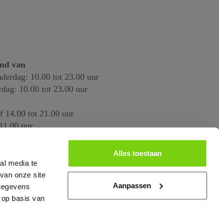
end van
derdag: 10.00 tot 23.00 uur
rdag: 10.00 tot 23.00 uur
f 14.00 tot 21.00 uur
11.00 uur
Alles toestaan
al media te
van onze site
Aanpassen
 gegevens
 op basis van
 het