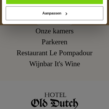
Ontdek Volendam, direct aan het IJsselmeer en
comfortabele kamers voor een goede prijs
Aanpassen
Boek een kamer
Onze kamers
Parkeren
Restaurant Le Pompadour
Wijnbar It's Wine