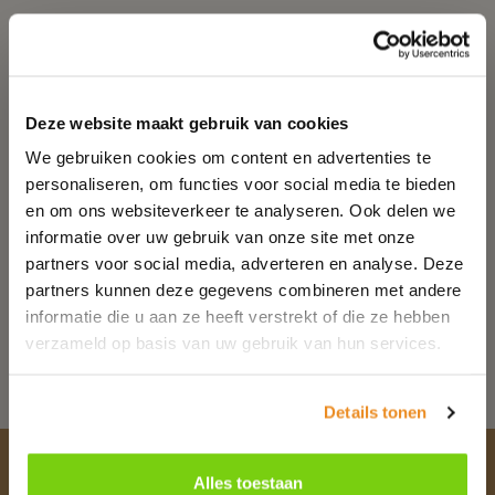
Weekend arrangement
Deze website maakt gebruik van cookies
2 dagen op en top verzorgd
We gebruiken cookies om content en advertenties te
worden in ons prachtige hotel
personaliseren, om functies voor social media te bieden
en om ons websiteverkeer te analyseren. Ook delen we
informatie over uw gebruik van onze site met onze
partners voor social media, adverteren en analyse. Deze
partners kunnen deze gegevens combineren met andere
Meer info
informatie die u aan ze heeft verstrekt of die ze hebben
verzameld op basis van uw gebruik van hun services.
Details tonen
Blijf bij ons
Alles toestaan