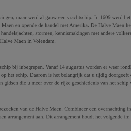
pingen, maar werd al gauw een vrachtschip. In 1609 werd het 
e Maen en opende de handel met Amerika. De Halve Maen he
, handelsjachten, stormen, kennismakingen met andere volkere
e Halve Maen in Volendam.
 schip bij inbegrepen. Vanaf 14 augustus worden er weer ron
 op het schip. Daarom is het belangrijk dat u tijdig doorgeef
gidsen die u meer over de rijke geschiedenis van het schip v
t bezoeken van de Halve Maen. Combineer een overnachting 
aen arrangement aan. Dit arrangement houdt het volgende in: