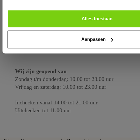
T.
0299 - 39 98 88
E.
info@olddutch.nl
Alles toestaan
Whatsapp.
+31299399888
Aanpassen
Wij zijn geopend van
Zondag t/m donderdag: 10.00 tot 23.00 uur
Vrijdag en zaterdag: 10.00 tot 23.00 uur
Inchecken vanaf 14.00 tot 21.00 uur
Uitchecken tot 11.00 uur