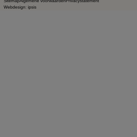
Sitemap
Algemene voorwaarden
Privacystatement
Webdesign: ipsis