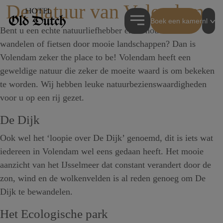
De natuur van Volendam
Boek een kamer
nl
Bent u een echte natuurliefhebber en/of houdt u van
wandelen of fietsen door mooie landschappen? Dan is
Volendam zeker the place to be! Volendam heeft een
geweldige natuur die zeker de moeite waard is om bekeken
te worden. Wij hebben leuke natuurbezienswaardigheden
voor u op een rij gezet.
De Dijk
Ook wel het ‘loopie over De Dijk’ genoemd, dit is iets wat
iedereen in Volendam wel eens gedaan heeft. Het mooie
aanzicht van het IJsselmeer dat constant verandert door de
zon, wind en de wolkenvelden is al reden genoeg om De
Dijk te bewandelen.
Het Ecologische park