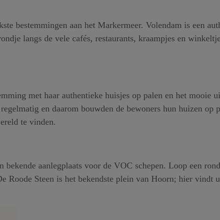
eukste bestemmingen aan het Markermeer. Volendam is een auth
ndje langs de vele cafés, restaurants, kraampjes en winkeltj
mming met haar authentieke huisjes op palen en het mooie uit
 regelmatig en daarom bouwden de bewoners hun huizen op p
ereld te vinden.
een bekende aanlegplaats voor de VOC schepen. Loop een ron
 Roode Steen is het bekendste plein van Hoorn; hier vindt u v