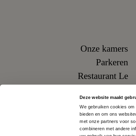
Onze kamers
Parkeren
Restaurant Le
Pompadour
Deze website maakt gebru
Wijnbar It's Wine
We gebruiken cookies om c
bieden en om ons websitev
met onze partners voor so
combineren met andere inf
uw gebruik van hun servic