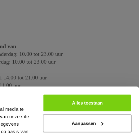
end van
derdag: 10.00 tot 23.00 uur
rdag: 10.00 tot 23.00 uur
f 14.00 tot 21.00 uur
11.00 uur
Alles toestaan
al media te
van onze site
Aanpassen
 gegevens
 op basis van