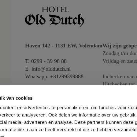
Haven 142 - 1131 EW, Volendam
Wij zijn geop
Zondag t/m don
Vrijdag en zate
T.
0299 - 39 98 88
E.
info@olddutch.nl
Whatsapp.
+31299399888
Inchecken vana
Uitchecken tot 
ik van cookies
ontent en advertenties te personaliseren, om functies voor soci
erkeer te analyseren. Ook delen we informatie over uw gebruik 
cial media, adverteren en analyse. Deze partners kunnen deze
ormatie die u aan ze heeft verstrekt of die ze hebben verzameld
es.