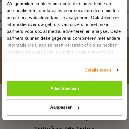
zelf diverse kazen proeven.
We gebruiken cookies om content en advertenties te
personaliseren, om functies voor social media te bieden
Edam kan niet ontbreken aan uw vakantie in Nederland. Blijf
en om ons websiteverkeer te analyseren. Ook delen we
overnachten bij hotel Old Dutch en ontdek zowel Volendam
informatie over uw gebruik van onze site met onze
als Edam. Boek eenvoudig en snel een kamer via de website.
partners voor social media, adverteren en analyse. Deze
partners kunnen deze gegevens combineren met andere
Blijf bij ons
informatie die u aan ze heeft verstrekt of die ze hebben
verzameld op basis van uw gebruik van hun services.
Ontdek Volendam, direct aan het IJsselmeer en
comfortabele kamers voor een goede prijs
Details tonen
Boek een kamer
Onze kamers
Alles toestaan
Parkeren
Aanpassen
Restaurant Le Pompadour