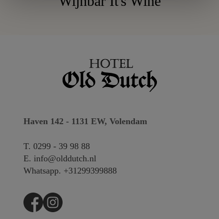
Wijnbar It's Wine
Haven 142 - 1131 EW, Volendam
T.
0299 - 39 98 88
E.
info@olddutch.nl
Whatsapp.
+31299399888