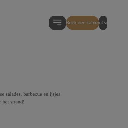
Boek een kamer
nl
 salades, barbecue en ijsjes.
 het strand!