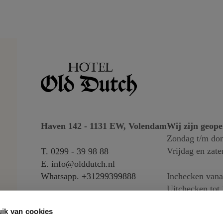
Haven 142 - 1131 EW, Volendam
Wij zijn geop
Zondag t/m don
Vrijdag en zate
T.
0299 - 39 98 88
E.
info@olddutch.nl
Whatsapp.
+31299399888
Inchecken vana
Uitchecken tot 
ik van cookies