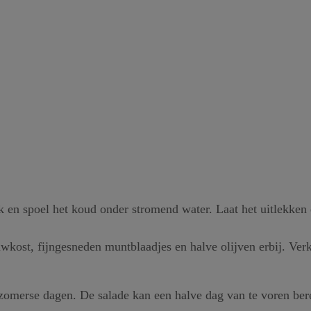
n spoel het koud onder stromend water. Laat het uitlekken e
ost, fijngesneden muntblaadjes en halve olijven erbij. Verk
p zomerse dagen. De salade kan een halve dag van te voren b