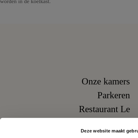
worden in de koelkast.
Onze kamers
Parkeren
Restaurant Le
Pompadour
Deze website maakt gebru
Wijnbar It's Wine