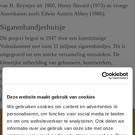
van H. Reyntjes uit 1860, Henry Havard (1973) en vroege
Amerikanen zoals Edwin Austrin Abbey (1880).
Sigarenbandjeshuisje
Dit project begon in 1947 door een kunstzinnige
Volendammer met ruim 11 miljoen sigarenbandjes. Dit is
uitgegroeid tot een unieke verzameling mozaïeken. De
kleurrijke uitbeelding van gebouwen, kunstwerken,
proviciewapens, windmolens en andere typisch Hollandse
symbolen vormen één van de hoofdattracties binnen het
Volendams Museum.
Deze website maakt gebruik van cookies
Het museum is dagelijks geopend van 10:00 tot 17:00 uur.
We gebruiken cookies om content en advertenties te
personaliseren, om functies voor social media te bieden
Blijf bij ons
en om ons websiteverkeer te analyseren. Ook delen we
informatie over uw gebruik van onze site met onze
Ontdek Volendam, direct aan het IJsselmeer en