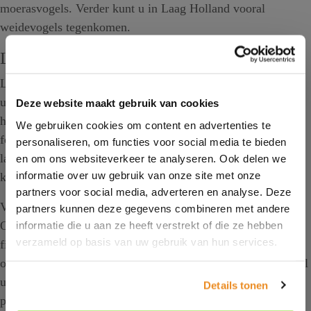
moerasvogels. Verder kunt u in Laag Holland vooral
weidevogels tegenkomen.
Laag Holland op de fiets verkennen
Laag Holland is goed te verkennen op de fiets. Dankzij het
uitgebreide fietsroutenetwerk kunt u gemakkelijk alle
Deze website maakt gebruik van cookies
hoogtepunten te fiets ontdekken. Breng een bezoek aan de
We gebruiken cookies om content en advertenties te
forten van de Stelling van Amsterdam, bewonder de
personaliseren, om functies voor social media te bieden
landhuizen uit de Gouden Eeuw of neem een kijkje bij de
en om ons websiteverkeer te analyseren. Ook delen we
informatie over uw gebruik van onze site met onze
kaasmarkt in Edam.
partners voor social media, adverteren en analyse. Deze
Volendam is een prachtig punt om uw fietsroute te starten.
partners kunnen deze gegevens combineren met andere
Overnacht u bij hotel Old Dutch dan kunt u gemakkelijk uw
informatie die u aan ze heeft verstrekt of die ze hebben
verzameld op basis van uw gebruik van hun services.
fiets stallen in onze fietsenkelder. Daarnaast is het mogelijk
om fietsen te huren bij ons. Waar wacht u nog op? Boek snel
uw overnachting en kom genieten in Volendam en haar
Details tonen
prachtige omgeving!