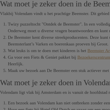
Wat moet je zeker doen in de Beem
Vlakbij Volendam vindt u het prachtige Beemster. Dit gebied
Twizy puzzeltocht "Ontdek de Beemster". In een volledi
Onderweg moet u diverse vragen beantwoorden en kunt u
De Beemster kent diverse streekproducenten. Deze kunt u
Beemsterlant’s Varken en boerenkaas proeven bij Groot.
Wat leuks is om te doen met kinderen is het
Beemster A
Ga voor een Fiets & Geniet pakket bij
Bezoekerscentrum
Heerlijk.
Maak uw bezoek aan De Beemster een stuk actiever met e
Wat moet je zeker doen in Volend
Volendam ligt vlak bij Amsterdam en is vanuit de hoofdstad mak
Een bezoek aan Volendam kan niet ontbreken zonder een 
Huur een fiets bij Hotel Old Dutch en vraag om een mooi