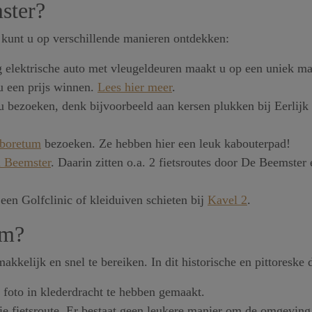
ster?
 kunt u op verschillende manieren ontdekken:
g elektrische auto met vleugeldeuren maakt u op een uniek ma
 een prijs winnen.
Lees hier meer
.
 bezoeken, denk bijvoorbeeld aan kersen plukken bij Eerlijk e
rboretum
bezoeken. Ze hebben hier een leuk kabouterpad!
 Beemster
. Daarin zitten o.a. 2 fietsroutes door De Beemster
en Golfclinic of kleiduiven schieten bij
Kavel 2
.
am?
kelijk en snel te bereiken. In dit historische en pittoreske d
foto in klederdracht te hebben gemaakt.
e fietsroute. Er bestaat geen leukere manier om de omgeving