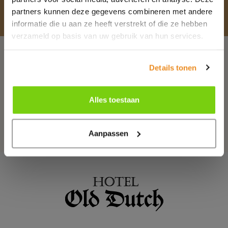
comfortabele kamers voor een goede prijs
partners kunnen deze gegevens combineren met andere
informatie die u aan ze heeft verstrekt of die ze hebben
Boek een kamer
verzameld op basis van uw gebruik van hun services.
Onze kamers
Parkeren
Details tonen
Restaurant Le Pompadour
Alles toestaan
Wijnbar It's Wine
Aanpassen