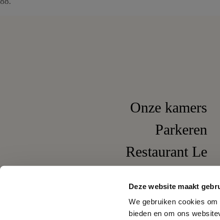
88.
Onze kamers
Parkeren
Restaurant Le
Pompadour
Deze website maakt gebru
Wijnbar It's Wine
We gebruiken cookies om c
bieden en om ons websitev