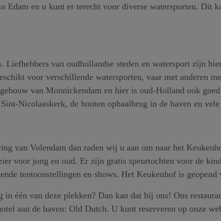
n in Edam en u kunt er terecht voor diverse watersporten. Dit
 Liefhebbers van oudhollandse steden en watersport zijn hier 
eschikt voor verschillende watersporten, vaar met anderen m
te gebouw van Monnickendam en hier is oud-Holland ook goed i
f Sint-Nicolaaskerk, de houten ophaalbrug in de haven en ve
geving van Volendam dan raden wij u aan om naar het Keukenho
er voor jong en oud. Er zijn gratis speurtochten voor de kin
lende tentoonstellingen en shows. Het Keukenhof is geopend 
g in één van deze plekken? Dan kan dat bij ons! Ons restaur
hotel aan de haven: Old Dutch. U kunt reserveren op onze web