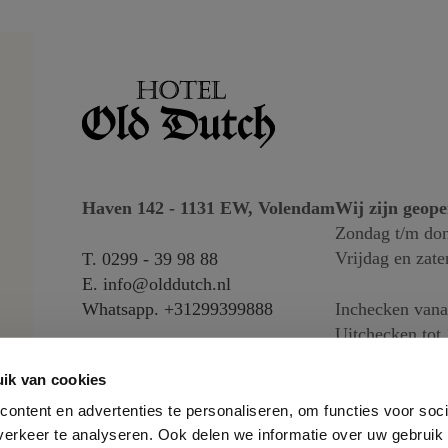
Haven 142 - 1131 EW, Volendam
Wij zijn geop
Zondag t/m don
Vrijdag en zate
T.
0299 - 39 98 88
E.
info@olddutch.nl
Whatsapp.
+31299399888
Inchecken vana
Uitchecken tot 
ik van cookies
ontent en advertenties te personaliseren, om functies voor soci
erkeer te analyseren. Ook delen we informatie over uw gebruik 