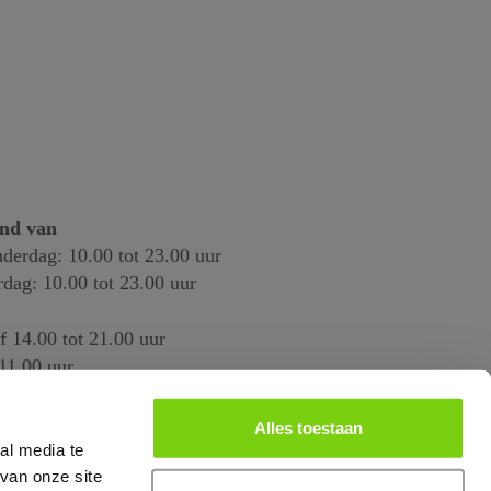
end van
derdag: 10.00 tot 23.00 uur
rdag: 10.00 tot 23.00 uur
f 14.00 tot 21.00 uur
11.00 uur
Alles toestaan
al media te
van onze site