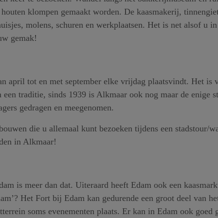
e houten klompen gemaakt worden. De kaasmakerij, tinnengiet
isjes, molens, schuren en werkplaatsen. Het is net alsof u in
 uw gemak!
 april tot en met september elke vrijdag plaatsvindt. Het is v
een traditie, sinds 1939 is Alkmaar ook nog maar de enige sta
ragers gedragen en meegenomen.
uwen die u allemaal kunt bezoeken tijdens een stadstour/wa
den in Alkmaar!
am is meer dan dat. Uiteraard heeft Edam ook een kaasmarkt 
Edam’? Het Fort bij Edam kan gedurende een groot deel van he
ortterrein soms evenementen plaats. Er kan in Edam ook goed