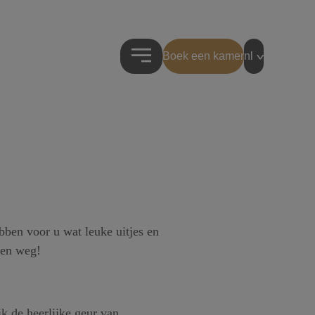
Boek een kamer
nl
bben voor u wat leuke uitjes en
gen weg!
k de heerlijke geur van