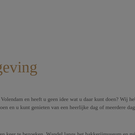
geving
 Volendam en heeft u geen idee wat u daar kunt doen? Wij he
t doen en u kunt genieten van een heerlijke dag of meerdere da
een keer te bezoeken. Wandel langs het bakkerijmuseum en rui