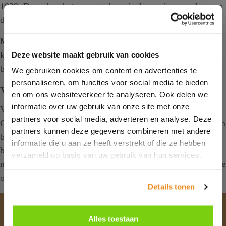
1839. Deze doet het nog steeds en is de moeite waard om op
de foto te zetten!
Marken heeft inclusief de dijk een omtrek van ongeveer 9
kilometer. U kunt het eiland dus gemakkelijk te voet
Deze website maakt gebruik van cookies
bezoeken en belopen.
We gebruiken cookies om content en advertenties te
personaliseren, om functies voor social media te bieden
Vanuit Volendam naar Marken
en om ons websiteverkeer te analyseren. Ook delen we
informatie over uw gebruik van onze site met onze
Vanuit Volendam kunt u de boot pakken richting Marken.
partners voor social media, adverteren en analyse. Deze
Geniet van de omgeving terwijl u naar Marken toe vaart. Een
partners kunnen deze gegevens combineren met andere
bezoek aan Marken is gemakkelijk te combineren met een
informatie die u aan ze heeft verstrekt of die ze hebben
bezoek aan Volendam. Overnacht u bij hotel Old Dutch en
verzameld op basis van uw gebruik van hun services.
maakt u gebruik van het Haven arrangement? Dan zit daar de
overtocht naar Marken al bij.
Details tonen
Blijf bij ons
Alles toestaan