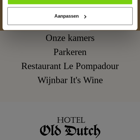
Ontdek Volendam, direct aan het IJsselmeer en
comfortabele kamers voor een goede prijs
Aanpassen
Boek een kamer
Onze kamers
Parkeren
Restaurant Le Pompadour
Wijnbar It's Wine