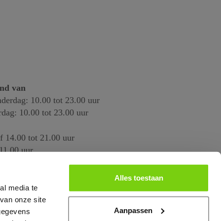
end van
derdag: 10.00 tot 23.00 uur
rdag: 10.00 tot 23.00 uur
f 14.00 tot 21.00 uur
11.00 uur
Alles toestaan
al media te
van onze site
Aanpassen
 gegevens