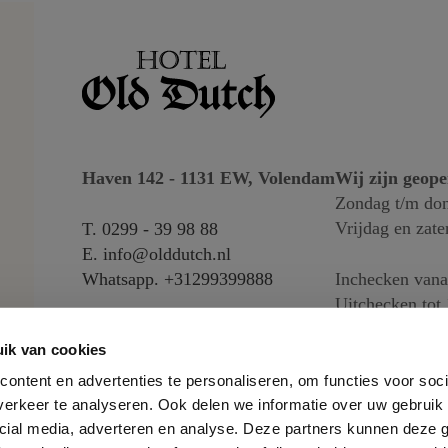
Haven 142 - 1131 EW, Volendam
Wij zijn geop
Zondag t/m don
Vrijdag en zate
T.
0299 - 39 98 88
E.
info@olddutch.nl
Whatsapp.
+31299399888
Inchecken vana
Uitchecken tot 
ik van cookies
ontent en advertenties te personaliseren, om functies voor soci
erkeer te analyseren. Ook delen we informatie over uw gebruik 
cial media, adverteren en analyse. Deze partners kunnen deze