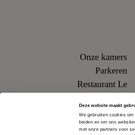
Onze kamers
Parkeren
Restaurant Le
Pompadour
Deze website maakt gebru
Wijnbar It's Wine
We gebruiken cookies om c
bieden en om ons websitev
met onze partners voor so