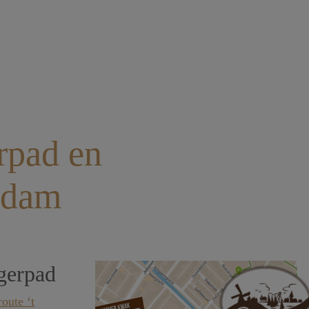
rpad en
ndam
gerpad
route ‘t