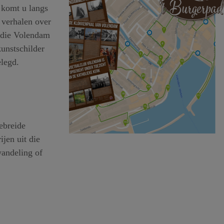
 komt u langs
 verhalen over
n die Volendam
kunstschilder
elegd.
gebreide
ijen uit die
wandeling of