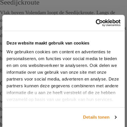
Seedijckroute
Vlak boven Volendam loopt de Seedijckroute. Langs de
oevers van het Markemeer loopt u voor een groot deel over
de oude Seedyck. Onderweg ziet u Fort Edam en loopt u ook
door het centrum van Edam. Dit is ook waar de wandelling
start. De wandeling is 8,5 kilometer en zeker de moeite
Deze website maakt gebruik van cookies
waard. U ziet veel monumentale huizen en loopt over het
We gebruiken cookies om content en advertenties te
boerenland en de Zeedijk.
personaliseren, om functies voor social media te bieden
en om ons websiteverkeer te analyseren. Ook delen we
Bekijk de route
hier
.
informatie over uw gebruik van onze site met onze
partners voor social media, adverteren en analyse. Deze
Overnachten in Volendam
partners kunnen deze gegevens combineren met andere
informatie die u aan ze heeft verstrekt of die ze hebben
Overnachten mag gelukkig nog wel! Wilt u lekker gaan
verzameld op basis van uw gebruik van hun services.
wandelen in Volendam en omgeving? Plak er dan gelijk een
heerlijke overnachting bij Hotel Old Dutch in Volendam
achteraan! U kunt uw overnachting direct via de website
Details tonen
boeken.