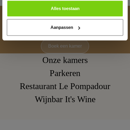
Alles toestaan
Blijf bij ons
Ontdek Volendam, direct aan het IJsselmeer en
Aanpassen
comfortabele kamers voor een goede prijs
Boek een kamer
Onze kamers
Parkeren
Restaurant Le Pompadour
Wijnbar It's Wine