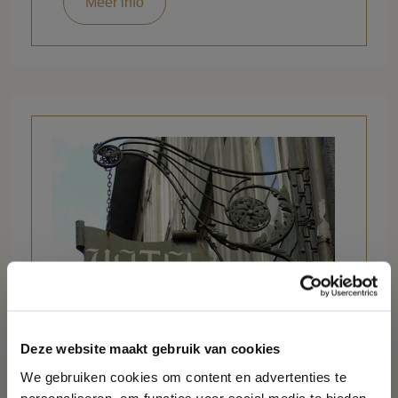
Meer info
Waarom overnachten in
Deze website maakt gebruik van cookies
Volendam?
We gebruiken cookies om content en advertenties te
personaliseren, om functies voor social media te bieden