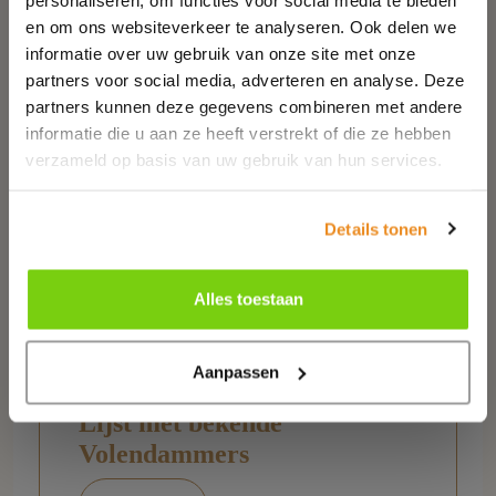
Heerlijk een dagje naar Volendam, een
en om ons websiteverkeer te analyseren. Ook delen we
lekker visje eten, winkelen of naar een
informatie over uw gebruik van onze site met onze
leuk museum. In Volendam zijn allemaal
partners voor social media, adverteren en analyse. Deze
leuk dingen te doen. Maar waarom moet
partners kunnen deze gegevens combineren met andere
u hier nou overnachten? Wij leggen het
informatie die u aan ze heeft verstrekt of die ze hebben
verzameld op basis van uw gebruik van hun services.
uit!
Meer info
Details tonen
Alles toestaan
Aanpassen
Lijst met bekende
Volendammers