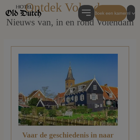
Ontdek Volendam
Boek een kamer
nl
Nieuws van, in en rond Volendam
Vaar de geschiedenis in naar