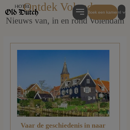
Ontdek Volendam
Boek een kamer
nl
Nieuws van, in en rond Volendam
Vaar de geschiedenis in naar