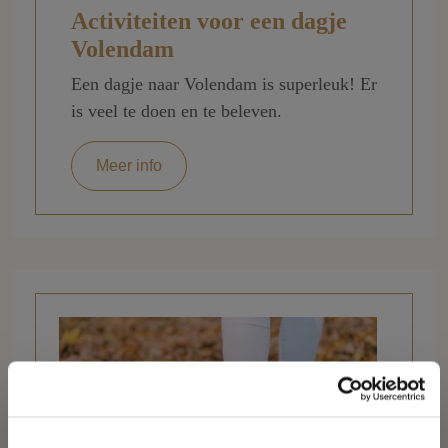
Activiteiten voor een dagje
Volendam
Een dagje naar Volendam is superleuk! Er
is veel te doen en te beleven.
Meer info