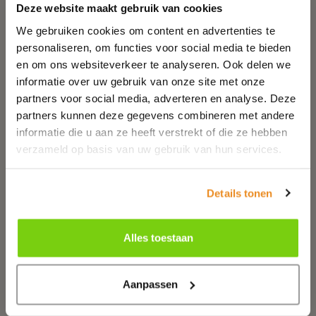
Deze website maakt gebruik van cookies
We gebruiken cookies om content en advertenties te
personaliseren, om functies voor social media te bieden
en om ons websiteverkeer te analyseren. Ook delen we
Herfst in Volendam
informatie over uw gebruik van onze site met onze
partners voor social media, adverteren en analyse. Deze
Het wordt kouder, het is later licht,
partners kunnen deze gegevens combineren met andere
vroeger donker, de blaadjes vallen van de
informatie die u aan ze heeft verstrekt of die ze hebben
bomen: het is herfst!
verzameld op basis van uw gebruik van hun services.
Meer info
Details tonen
Alles toestaan
Aanpassen