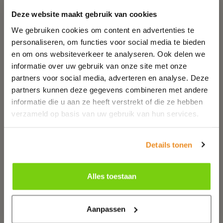
verschillende perioden en in verschillende
Deze website maakt gebruik van cookies
stijlen. Dit maakt het de moeite waard om
We gebruiken cookies om content en advertenties te
een rondje door Volendam te doen en alle
personaliseren, om functies voor social media te bieden
kerken te bekijken. Deze drie kerken kunt
en om ons websiteverkeer te analyseren. Ook delen we
u bezoeken:
informatie over uw gebruik van onze site met onze
partners voor social media, adverteren en analyse. Deze
Stolphoevekerk
partners kunnen deze gegevens combineren met andere
Vincentiuskerk
informatie die u aan ze heeft verstrekt of die ze hebben
Mariakerk
verzameld op basis van uw gebruik van hun services.
Meer info
Details tonen
Alles toestaan
Aanpassen