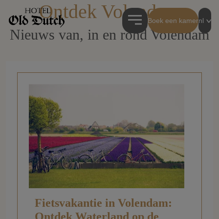
Ontdek Volendam
Boek een kamer
nl
Nieuws van, in en rond Volendam
Fietsvakantie in Volendam:
Ontdek Waterland op de