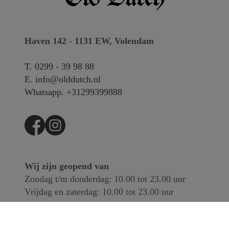
Haven 142 - 1131 EW, Volendam
T.
0299 - 39 98 88
E.
info@olddutch.nl
Whatsapp.
+31299399888
Wij zijn geopend van
Zondag t/m donderdag: 10.00 tot 23.00 uur
Vrijdag en zaterdag: 10.00 tot 23.00 uur
Inchecken vanaf 14.00 tot 21.00 uur